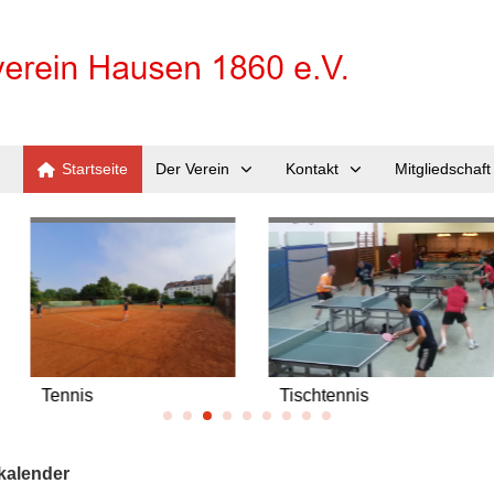
Startseite
Der Verein
Kontakt
Mitgliedschaft
Wandern
Ku
kalender